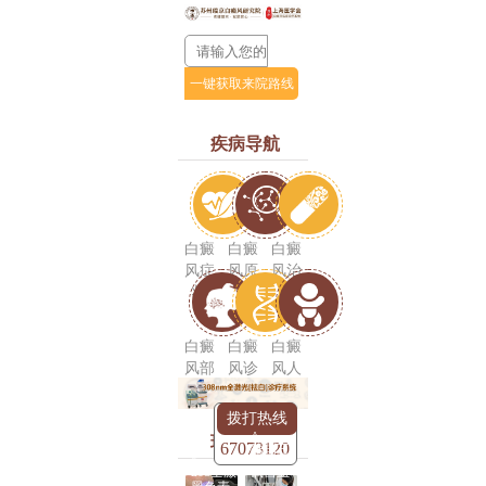
疾病导航
白癜
白癜
白癜
风症
风原
风治
状
因
疗
白癜
白癜
白癜
风部
风诊
风人
位
断
群
0512-
拨打热线
瑞金技术
67073120
德国三
308全激
氧自血