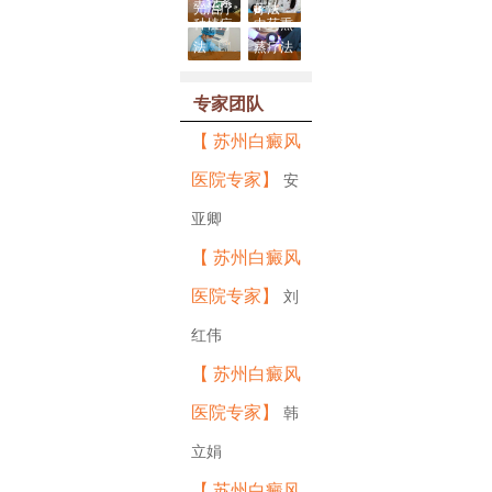
黑色素
光治疗
疗法
种植疗
中药熏
法
蒸疗法
专家团队
【
苏州白癜风
医院专家
】
安
亚卿
【
苏州白癜风
医院专家
】
刘
红伟
【
苏州白癜风
医院专家
】
韩
立娟
【
苏州白癜风