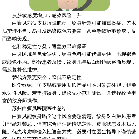
皮肤敏感度增加，感染风险上升
白癜风部位皮肤屏障脆弱，纹身针刺可能加重炎症。若术
后护理不当，易引发感染或色素异常，甚至导致疤痕形成，反
而影响美观。
色料稳定性存疑，遮盖效果难保证
白斑区域黑色素缺失，纹身色料可能代谢更快，出现褪色
或颜色不均。部分患者反馈，纹身几年后白斑边缘逐渐显现，
需反复补色维护。
替代方案更安全，降低不确定性
医学纹绣、仿皮贴或专用遮瑕产品可临时改善外观，避免
永久性风险。若坚持纹身，建议先小范围测试，并选择经验丰
富的纹身师操作。
苏州白癜风医院医生总结：
白癜风能纹身吗？这个风险要想清楚。纹身对白癜风患者
并非绝对禁忌，但需综合评估病情稳定性、皮肤状态及术后风
险。优先考虑非侵入性遮盖方式，必要时在医生指导下谨慎选