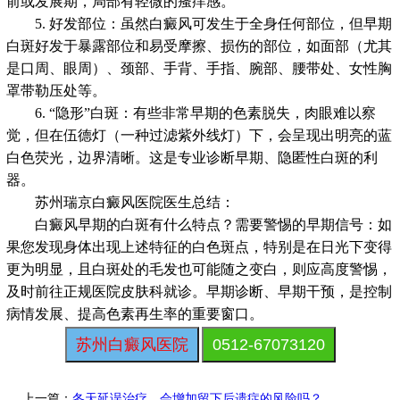
前或发展期，局部有轻微的瘙痒感。
5. 好发部位：虽然白癜风可发生于全身任何部位，但早期
白斑好发于暴露部位和易受摩擦、损伤的部位，如面部（尤其
是口周、眼周）、颈部、手背、手指、腕部、腰带处、女性胸
罩带勒压处等。
6. “隐形”白斑：有些非常早期的色素脱失，肉眼难以察
觉，但在伍德灯（一种过滤紫外线灯）下，会呈现出明亮的蓝
白色荧光，边界清晰。这是专业诊断早期、隐匿性白斑的利
器。
苏州瑞京白癜风医院医生总结：
白癜风早期的白斑有什么特点？需要警惕的早期信号：如
果您发现身体出现上述特征的白色斑点，特别是在日光下变得
更为明显，且白斑处的毛发也可能随之变白，则应高度警惕，
及时前往正规医院皮肤科就诊。早期诊断、早期干预，是控制
病情发展、提高色素再生率的重要窗口。
苏州白癜风医院
0512-67073120
上一篇：
冬天延误治疗，会增加留下后遗症的风险吗？