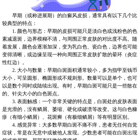
早期（或称进展期）的白癜风皮损，通常具有以下几个比
较典型的特点：
1. 颜色与形态：早期的皮损可能只是淡白色或浅粉色的色
素减退斑，边界模糊不清，与周围正常皮肤的对比度不高。随
着发展，颜色会逐渐加深，变为乳白色、瓷白色，边界也可能
变得清晰，或边缘呈现一种向周围正常皮肤扩散的晕环（炎症
性红边）。
2. 大小与数量：早期白斑面积通常较小，多为指甲至钱币
大小，可呈圆形、椭圆形或不规则形。数量可以是单个，也可
以是数个同时或陆续出现。有时，早期白斑可能只是一些散在
的、针尖大小的白色斑点。
3. 表面触感：一个非常关键的特点是，白斑处的皮肤表面
是光滑的，没有鳞屑、萎缩、硬化或破溃等改变。这与白色糠
疹（有细小鳞屑）、花斑癣（有极细鳞屑）等有明显区别。
4. 感觉异常：大多数早期白斑不痛不痒，患者无任何自觉
症状，常是在无意中或被他人发现。少数患者可能在白斑出现