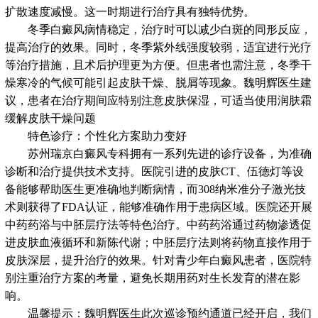
扩散速度减慢。这一时期进行治疗具有独特优势。
冬季白癜风病情稳定，治疗时可以减少白斑的同形反应，
提高治疗的效果。同时，冬季紫外线强度较弱，适宜进行光疗
等治疗措施，且术后护理更为方便。但患者也需注意，冬季干
燥寒冷的气候可能引起皮肤干燥、脱屑等现象。魏明辉医生建
议，患者在治疗期间应特别注意皮肤保湿，可适当使用润肤霜
缓解皮肤干燥问题
特色诊疗：个性化方案助力变好
苏州瑞京白癜风专科拥有一系列先进的诊疗设备，为准确
诊断和治疗提供技术支持。医院引进的皮肤CT、伍德灯等设
备能够帮助医生更准确地判断病情，而308纳米准分子激光技
术则获得了FDA认证，能够准确作用于患病区域。医院还开展
中药药浴与中胚层疗法等特色治疗。中药药浴通过药物渗透促
进皮肤血液循环和新陈代谢；中胚层疗法则将药物直接作用于
皮肤深层，提升治疗的效果。针对青少年白癜风患者，医院特
别注重治疗方案的考量，避免长期用药对生长发育的潜在影
响。
温馨提示：魏明辉医生此次巡诊预约通道已经开启，我们