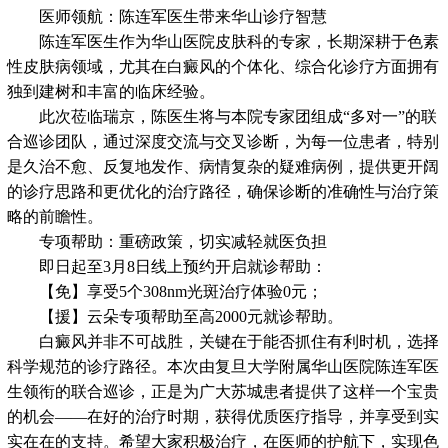
医师领航：陈连军医生带来华山诊疗智慧
陈连军医生作为华山医院皮肤科的专家，长期深耕于色素
性皮肤病领域，尤其在白癜风的个体化、综合化诊疗方面拥有
独到建树和丰富的临床经验。
此次莅临瑞京，陈医生将与本院专家团组成“多对一”的联
合巡诊团队，通过深度交流与交叉诊断，为每一位患者，特别
是久治不愈、反复地发作、病情复杂的疑难病例，提供更开阔
的诊疗思路和更优化的治疗路径，确保诊断的准确性与治疗策
略的前瞻性。
专项帮助：重磅政策，切实减轻就医负担
即日起至3月8日线上预约开启就诊帮助：
【免】享受5个308nm光斑治疗体验0元；
【援】云朵专项帮助至高2000元就诊帮助。
白癜风并非不可战胜，关键在于能否抓住有利时机，选择
科学规范的诊疗路径。本次由复旦大学附属华山医院陈连军医
生领衔的联合巡诊，正是为广大苏城患者提供了这样一个宝贵
的机会——在好的治疗时期，获得优质医疗指导，并享受到实
实在在的支持。希望大家积极治疗，在医师的护航下，实现色