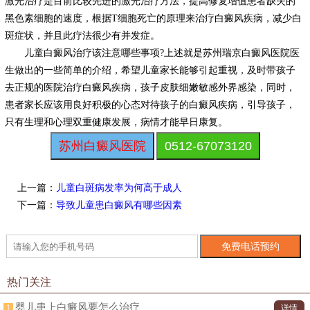
激光治疗是目前比较先进的激光治疗方法，提高修复增值患者缺失的
黑色素细胞的速度，根据T细胞死亡的原理来治疗白癜风疾病，减少白
斑症状，并且此疗法很少有并发症。
儿童白癜风治疗该注意哪些事项?上述就是苏州瑞京白癜风医院医
生做出的一些简单的介绍，希望儿童家长能够引起重视，及时带孩子
去正规的医院治疗白癜风疾病，孩子皮肤细嫩敏感外界感染，同时，
患者家长应该用良好积极的心态对待孩子的白癜风疾病，引导孩子，
只有生理和心理双重健康发展，病情才能早日康复。
苏州白癜风医院
0512-67073120
上一篇：
儿童白斑病发率为何高于成人
下一篇：
导致儿童患白癜风有哪些因素
热门关注
婴儿患上白癜风要怎么治疗
1
详情