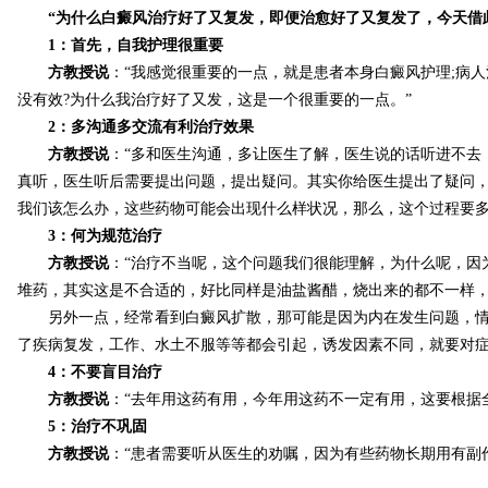
“为什么白癜风治疗好了又复发，即便治愈好了又复发了，今天借
1：首先，自我护理很重要
方教授说
：“我感觉很重要的一点，就是患者本身白癜风护理;病
没有效?为什么我治疗好了又发，这是一个很重要的一点。”
2：多沟通多交流有利治疗效果
方教授说
：“多和医生沟通，多让医生了解，医生说的话听进不
真听，医生听后需要提出问题，提出疑问。其实你给医生提出了疑问
我们该怎么办，这些药物可能会出现什么样状况，那么，这个过程要多
3：何为规范治疗
方教授说
：“治疗不当呢，这个问题我们很能理解，为什么呢，
堆药，其实这是不合适的，好比同样是油盐酱醋，烧出来的都不一样
另外一点，经常看到白癜风扩散，那可能是因为内在发生问题，情绪
了疾病复发，工作、水土不服等等都会引起，诱发因素不同，就要对症
4：不要盲目治疗
方教授说
：“去年用这药有用，今年用这药不一定有用，这要根据
5：治疗不巩固
方教授说
：“患者需要听从医生的劝嘱，因为有些药物长期用有副