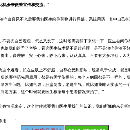
此机会来做些宣传和交流。”
人治疗白癜风不光需要我们医生给你药物进行局部，系统用药，其中自己
去，不要光自己埋怨，怎么又发了，这时候需要静下来想一下，医生会问你
，也给我们给予了考验，看这医生技术是不是过得硬，是不是治疗你治不
提出，多理解，安下心来，静下心来，认认真真，不要有太多埋怨，因为
因为这个难看，长在皮肤上不舒服，自尊心受到影响，经常急于求成，就是
，所以哪些药先用后用，都是有医学依据的，每个人病因都是不一样的，
发生问题，比如气虚，肝盛阴虚，老是生气，就比如我昨天接诊的一个
制定方案，这个时候就要医生根据每个患者情况来治了。”
全身情况来定，这个时候就要我们医生用我们的知识，我们所懂的来分析
作用……”