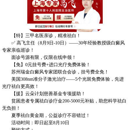
【特】三甲名医亲诊，精准祛白！
✅ 高飞主任（8月9日-10日）——30年经验教授级白癜风
专家亲临巡诊！
面诊号源有限，仅限在线申领！
【免】0元挂号费+进口光疗免费体验！
苏州瑞金白癜风专家团联合会诊，挂号费全免！
美国308nm准分子激光治疗——5个光斑免费体验，先进
光疗祛白更高效！
【援】云朵计划慈善基金专项援助！
贫困患者专属祛白诊疗金200-5000元补贴，助您科学祛白
无负担！
夏季祛白黄金期，公益诊疗不容错过！
活动时间：即日起至8月10日
预约方式：